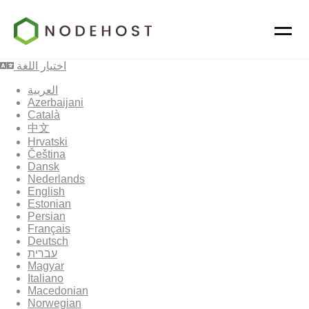
اختيار اللغة
العربية
Azerbaijani
Català
中文
Hrvatski
Čeština
Dansk
Nederlands
English
Estonian
Persian
Français
Deutsch
עברית
Magyar
Italiano
Macedonian
Norwegian