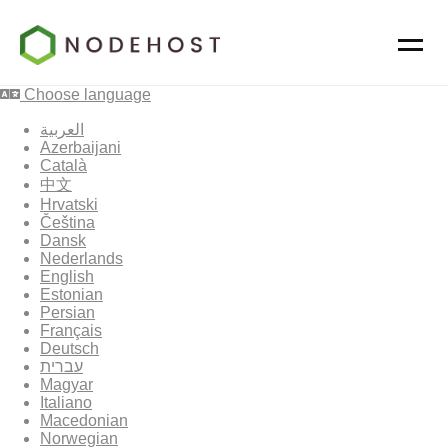
Choose language
العربية
Azerbaijani
Català
中文
Hrvatski
Čeština
Dansk
Nederlands
English
Estonian
Persian
Français
Deutsch
עברית
Magyar
Italiano
Macedonian
Norwegian