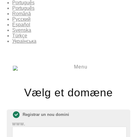
Português
Português
Română
Русский
Español
Svenska
Türkçe
Українська
Menu
Vælg et domæne
Registrar un nou domini
www.