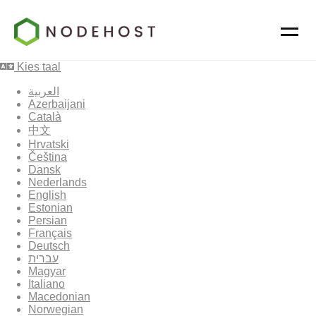
Kies taal
العربية
Azerbaijani
Català
中文
Hrvatski
Čeština
Dansk
Nederlands
English
Estonian
Persian
Français
Deutsch
עברית
Magyar
Italiano
Macedonian
Norwegian