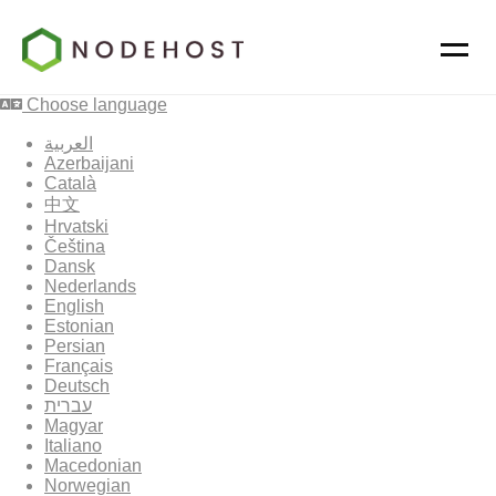
Choose language
العربية
Azerbaijani
Català
中文
Hrvatski
Čeština
Dansk
Nederlands
English
Estonian
Persian
Français
Deutsch
עברית
Magyar
Italiano
Macedonian
Norwegian