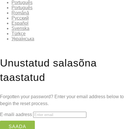
Português
Português
Română
Русский
Español
Svenska
Türkçe
Українська
Unustatud salasõna
taastatud
Forgotten your password? Enter your email address below to
begin the reset process.
E-maili aadress
SAADA