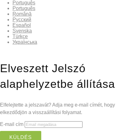
Português
Português
Română
Русский
Español
Svenska
Türkçe
Українська
Elveszett Jelszó
alaphelyzetbe állítása
Elfelejtette a jelszavát? Adja meg e-mail címét, hogy
elkezdődjön a visszaállítási folyamat.
E-mail cím
KÜLDÉS