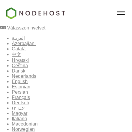
Válasszon nyelvet
العربية
Azerbaijani
Català
中文
Hrvatski
Čeština
Dansk
Nederlands
English
Estonian
Persian
Français
Deutsch
עברית
Magyar
Italiano
Macedonian
Norwegian